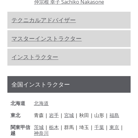
仲宗根 幸子 Sachiko Nakasone
テクニカルアドバイザー
マスターインストラクター
インストラクター
全国インストラクター
北海道
北海道
東北
青森 |
岩手
|
宮城
| 秋田 | 山形 |
福島
関東甲信
茨城
|
栃木
| 群馬 | 埼玉 |
千葉
|
東京
|
越
神奈川