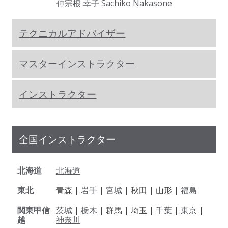
仲宗根 幸子 Sachiko Nakasone
テクニカルアドバイザー
マスターインストラクター
インストラクター
全国インストラクター
北海道
北海道
東北
青森 |
岩手
|
宮城
| 秋田 | 山形 |
福島
関東甲信
茨城
|
栃木
| 群馬 | 埼玉 |
千葉
|
東京
|
越
神奈川