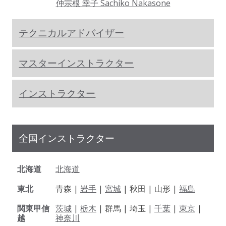
仲宗根 幸子 Sachiko Nakasone
テクニカルアドバイザー
マスターインストラクター
インストラクター
全国インストラクター
北海道
北海道
東北
青森 |
岩手
|
宮城
| 秋田 | 山形 |
福島
関東甲信
茨城
|
栃木
| 群馬 | 埼玉 |
千葉
|
東京
|
越
神奈川