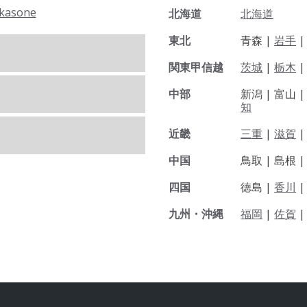
kasone
北海道
北海道
東北
青森 |
岩手
関東甲信越
茨城
|
栃木
|
中部
新潟 |
富山 
知
近畿
三重
|
滋賀
中国
鳥取 |
島根 
四国
徳島 |
香川
九州・沖縄
福岡
|
佐賀