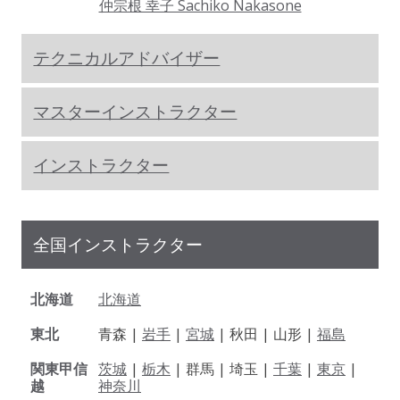
仲宗根 幸子 Sachiko Nakasone
テクニカルアドバイザー
マスターインストラクター
インストラクター
全国インストラクター
北海道
北海道
東北
青森 |
岩手
|
宮城
| 秋田 | 山形 |
福島
関東甲信
茨城
|
栃木
| 群馬 | 埼玉 |
千葉
|
東京
|
越
神奈川