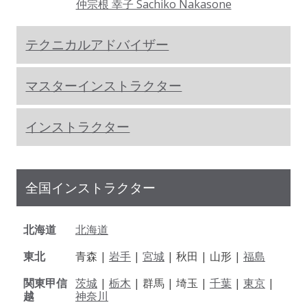
仲宗根 幸子 Sachiko Nakasone
テクニカルアドバイザー
マスターインストラクター
インストラクター
全国インストラクター
北海道
北海道
東北
青森 |
岩手
|
宮城
| 秋田 | 山形 |
福島
関東甲信
茨城
|
栃木
| 群馬 | 埼玉 |
千葉
|
東京
|
越
神奈川