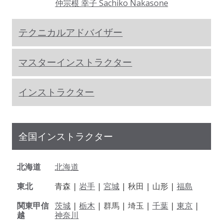
仲宗根 幸子 Sachiko Nakasone
テクニカルアドバイザー
マスターインストラクター
インストラクター
全国インストラクター
北海道
北海道
東北
青森 |
岩手
|
宮城
| 秋田 | 山形 |
福島
関東甲信
茨城
|
栃木
| 群馬 | 埼玉 |
千葉
|
東京
|
越
神奈川