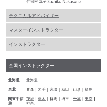
仲宗根 幸子 Sachiko Nakasone
テクニカルアドバイザー
マスターインストラクター
インストラクター
全国インストラクター
北海道
北海道
東北
青森 |
岩手
|
宮城
| 秋田 | 山形 |
福島
関東甲信
茨城
|
栃木
| 群馬 | 埼玉 |
千葉
|
東京
|
越
神奈川