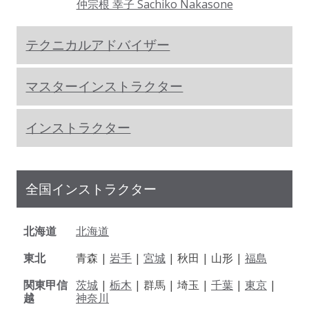
仲宗根 幸子 Sachiko Nakasone
テクニカルアドバイザー
マスターインストラクター
インストラクター
全国インストラクター
北海道
北海道
東北
青森 |
岩手
|
宮城
| 秋田 | 山形 |
福島
関東甲信
茨城
|
栃木
| 群馬 | 埼玉 |
千葉
|
東京
|
越
神奈川