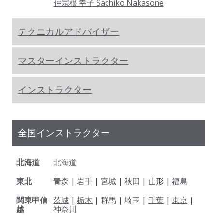
仲宗根 幸子 Sachiko Nakasone
テクニカルアドバイザー
マスターインストラクター
インストラクター
全国インストラクター
北海道
北海道
東北
青森 |
岩手
|
宮城
| 秋田 | 山形 |
福島
関東甲信
茨城
|
栃木
| 群馬 | 埼玉 |
千葉
|
東京
|
越
神奈川