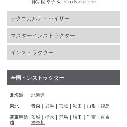
仲宗根 幸子 Sachiko Nakasone
テクニカルアドバイザー
マスターインストラクター
インストラクター
全国インストラクター
北海道
北海道
東北
青森 |
岩手
|
宮城
| 秋田 | 山形 |
福島
関東甲信
茨城
|
栃木
| 群馬 | 埼玉 |
千葉
|
東京
|
越
神奈川