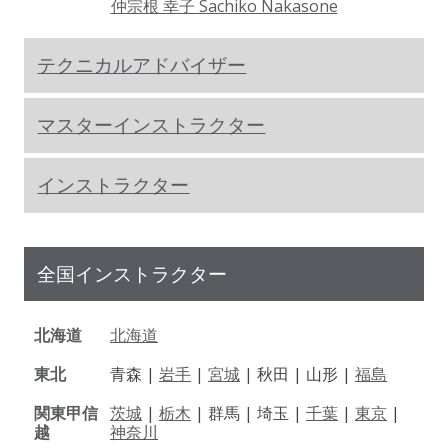
仲宗根 幸子 Sachiko Nakasone
テクニカルアドバイザー
マスターインストラクター
インストラクター
全国インストラクター
北海道
北海道
東北
青森 |
岩手
|
宮城
| 秋田 | 山形 |
福島
関東甲信
茨城
|
栃木
| 群馬 | 埼玉 |
千葉
|
東京
|
越
神奈川