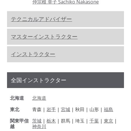
仲宗根 幸子 Sachiko Nakasone
テクニカルアドバイザー
マスターインストラクター
インストラクター
全国インストラクター
北海道
北海道
東北
青森 |
岩手
|
宮城
| 秋田 | 山形 |
福島
関東甲信
茨城
|
栃木
| 群馬 | 埼玉 |
千葉
|
東京
|
越
神奈川