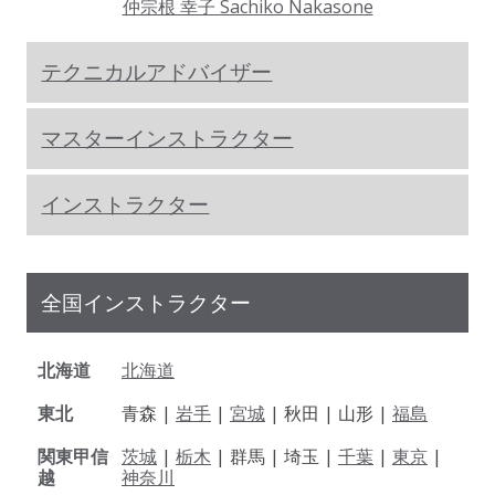
仲宗根 幸子 Sachiko Nakasone
テクニカルアドバイザー
マスターインストラクター
インストラクター
全国インストラクター
北海道
北海道
東北
青森 |
岩手
|
宮城
| 秋田 | 山形 |
福島
関東甲信
茨城
|
栃木
| 群馬 | 埼玉 |
千葉
|
東京
|
越
神奈川