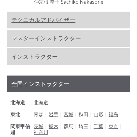
仲宗根 幸子 Sachiko Nakasone
テクニカルアドバイザー
マスターインストラクター
インストラクター
全国インストラクター
北海道
北海道
東北
青森 |
岩手
|
宮城
| 秋田 | 山形 |
福島
関東甲信
茨城
|
栃木
| 群馬 | 埼玉 |
千葉
|
東京
|
越
神奈川