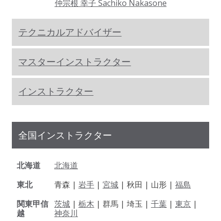
仲宗根 幸子 Sachiko Nakasone
テクニカルアドバイザー
マスターインストラクター
インストラクター
全国インストラクター
北海道
北海道
東北
青森 |
岩手
|
宮城
| 秋田 | 山形 |
福島
関東甲信
茨城
|
栃木
| 群馬 | 埼玉 |
千葉
|
東京
|
越
神奈川