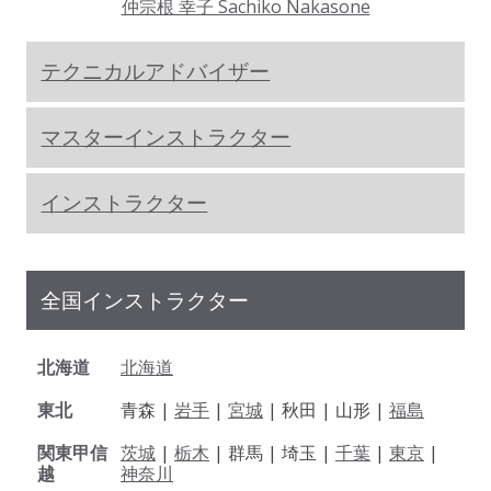
仲宗根 幸子 Sachiko Nakasone
テクニカルアドバイザー
マスターインストラクター
インストラクター
全国インストラクター
北海道
北海道
東北
青森 |
岩手
|
宮城
| 秋田 | 山形 |
福島
関東甲信
茨城
|
栃木
| 群馬 | 埼玉 |
千葉
|
東京
|
越
神奈川