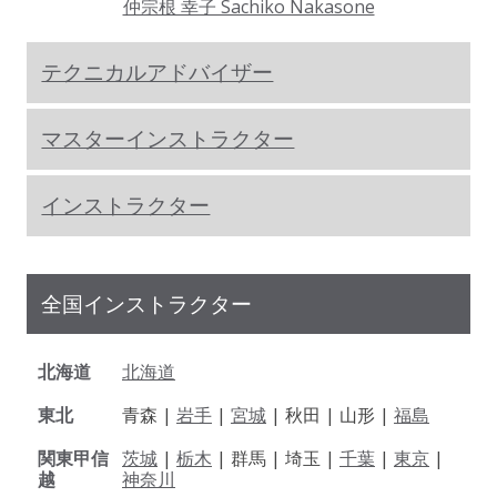
仲宗根 幸子 Sachiko Nakasone
テクニカルアドバイザー
マスターインストラクター
インストラクター
全国インストラクター
北海道
北海道
東北
青森 |
岩手
|
宮城
| 秋田 | 山形 |
福島
関東甲信
茨城
|
栃木
| 群馬 | 埼玉 |
千葉
|
東京
|
越
神奈川