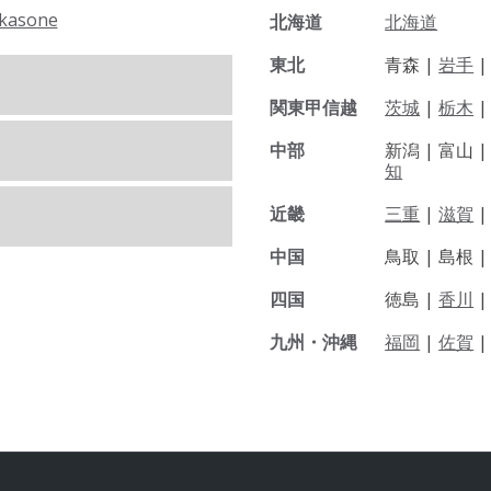
kasone
北海道
北海道
東北
青森 |
岩手
関東甲信越
茨城
|
栃木
|
中部
新潟 |
富山 
知
近畿
三重
|
滋賀
中国
鳥取 |
島根 
四国
徳島 |
香川
九州・沖縄
福岡
|
佐賀