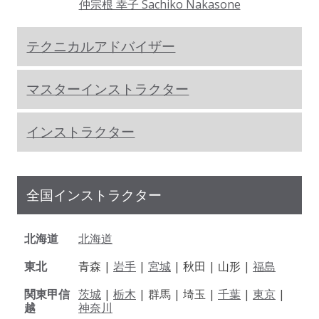
仲宗根 幸子 Sachiko Nakasone
テクニカルアドバイザー
マスターインストラクター
インストラクター
全国インストラクター
北海道
北海道
東北
青森 |
岩手
|
宮城
| 秋田 | 山形 |
福島
関東甲信
茨城
|
栃木
| 群馬 | 埼玉 |
千葉
|
東京
|
越
神奈川