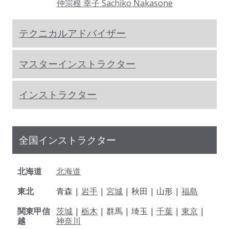
仲宗根 幸子 Sachiko Nakasone
テクニカルアドバイザー
マスターインストラクター
インストラクター
全国インストラクター
北海道
北海道
東北
青森 |
岩手
|
宮城
| 秋田 | 山形 |
福島
関東甲信
茨城
|
栃木
| 群馬 | 埼玉 |
千葉
|
東京
|
越
神奈川