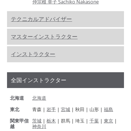
仲宗根 幸子 Sachiko Nakasone
テクニカルアドバイザー
マスターインストラクター
インストラクター
全国インストラクター
北海道
北海道
東北
青森 |
岩手
|
宮城
| 秋田 | 山形 |
福島
関東甲信
茨城
|
栃木
| 群馬 | 埼玉 |
千葉
|
東京
|
越
神奈川