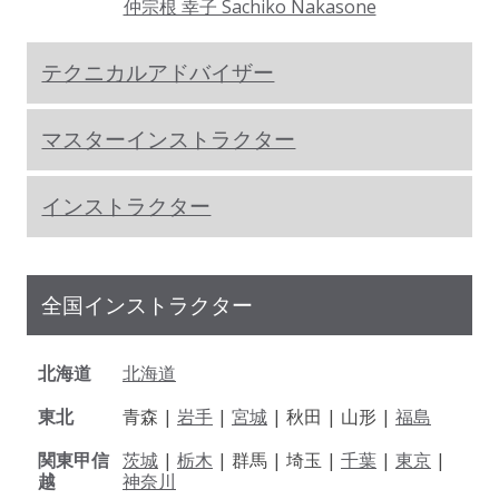
仲宗根 幸子 Sachiko Nakasone
テクニカルアドバイザー
マスターインストラクター
インストラクター
全国インストラクター
北海道
北海道
東北
青森 |
岩手
|
宮城
| 秋田 | 山形 |
福島
関東甲信
茨城
|
栃木
| 群馬 | 埼玉 |
千葉
|
東京
|
越
神奈川