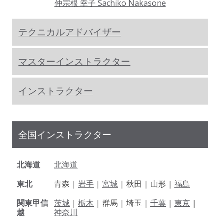
仲宗根 幸子 Sachiko Nakasone
テクニカルアドバイザー
マスターインストラクター
インストラクター
全国インストラクター
北海道
北海道
東北
青森 |
岩手
|
宮城
| 秋田 | 山形 |
福島
関東甲信
茨城
|
栃木
| 群馬 | 埼玉 |
千葉
|
東京
|
越
神奈川