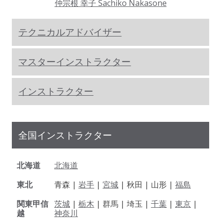
仲宗根 幸子 Sachiko Nakasone
テクニカルアドバイザー
マスターインストラクター
インストラクター
全国インストラクター
北海道
北海道
東北
青森 |
岩手
|
宮城
| 秋田 | 山形 |
福島
関東甲信
茨城
|
栃木
| 群馬 | 埼玉 |
千葉
|
東京
|
越
神奈川