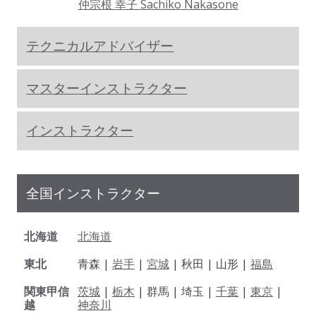
仲宗根 幸子 Sachiko Nakasone
テクニカルアドバイザー
マスターインストラクター
インストラクター
全国インストラクター
北海道
北海道
東北
青森 |
岩手
|
宮城
| 秋田 | 山形 |
福島
関東甲信
茨城
|
栃木
| 群馬 | 埼玉 |
千葉
|
東京
|
越
神奈川