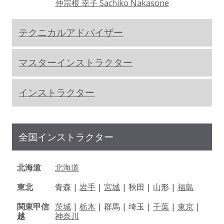
仲宗根 幸子 Sachiko Nakasone
テクニカルアドバイザー
マスターインストラクター
インストラクター
全国インストラクター
北海道
北海道
東北
青森 |
岩手
|
宮城
| 秋田 | 山形 |
福島
関東甲信
茨城
|
栃木
| 群馬 | 埼玉 |
千葉
|
東京
|
越
神奈川