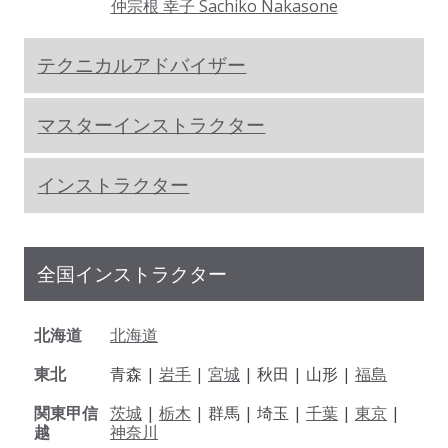
仲宗根 幸子 Sachiko Nakasone
テクニカルアドバイザー
マスターインストラクター
インストラクター
全国インストラクター
北海道
北海道
東北
青森 |
岩手
|
宮城
| 秋田 | 山形 |
福島
関東甲信
茨城
|
栃木
| 群馬 | 埼玉 |
千葉
|
東京
|
越
神奈川