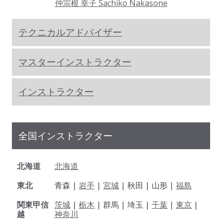
仲宗根 幸子 Sachiko Nakasone
テクニカルアドバイザー
マスターインストラクター
インストラクター
全国インストラクター
北海道
北海道
東北
青森 |
岩手
|
宮城
| 秋田 | 山形 |
福島
関東甲信
茨城
|
栃木
| 群馬 | 埼玉 |
千葉
|
東京
|
越
神奈川