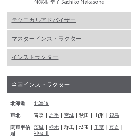
仲宗根 幸子 Sachiko Nakasone
テクニカルアドバイザー
マスターインストラクター
インストラクター
全国インストラクター
北海道
北海道
東北
青森 |
岩手
|
宮城
| 秋田 | 山形 |
福島
関東甲信
茨城
|
栃木
| 群馬 | 埼玉 |
千葉
|
東京
|
越
神奈川