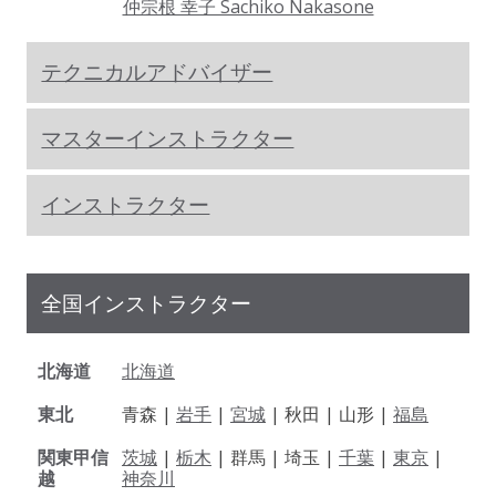
仲宗根 幸子 Sachiko Nakasone
テクニカルアドバイザー
マスターインストラクター
インストラクター
全国インストラクター
北海道
北海道
東北
青森 |
岩手
|
宮城
| 秋田 | 山形 |
福島
関東甲信
茨城
|
栃木
| 群馬 | 埼玉 |
千葉
|
東京
|
越
神奈川