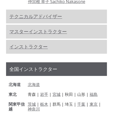
仲宗根 幸子 Sachiko Nakasone
テクニカルアドバイザー
マスターインストラクター
インストラクター
全国インストラクター
北海道
北海道
東北
青森 |
岩手
|
宮城
| 秋田 | 山形 |
福島
関東甲信
茨城
|
栃木
| 群馬 | 埼玉 |
千葉
|
東京
|
越
神奈川