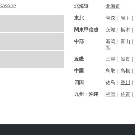
kasone
北海道
北海道
東北
青森 |
岩手
関東甲信越
茨城
|
栃木
|
中部
新潟 |
富山 
知
近畿
三重
|
滋賀
中国
鳥取 |
島根 
四国
徳島 |
香川
九州・沖縄
福岡
|
佐賀