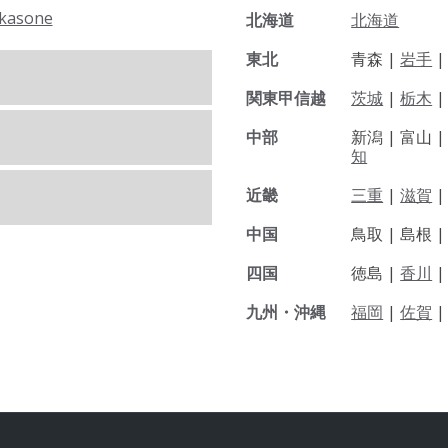
kasone
北海道
北海道
東北
青森 |
岩手
関東甲信越
茨城
|
栃木
|
中部
新潟 |
富山 
知
近畿
三重
|
滋賀
中国
鳥取 |
島根 
四国
徳島 |
香川
九州・沖縄
福岡
|
佐賀