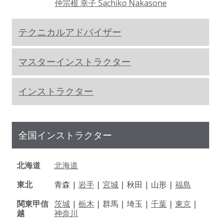
仲宗根 幸子 Sachiko Nakasone
テクニカルアドバイザー
マスターインストラクター
インストラクター
全国インストラクター
北海道
北海道
東北
青森 |
岩手
|
宮城
| 秋田 | 山形 |
福島
関東甲信
茨城
|
栃木
| 群馬 | 埼玉 |
千葉
|
東京
|
越
神奈川