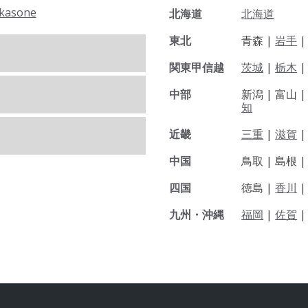
kasone
北海道
北海道
東北
青森 |
岩手
関東甲信越
茨城
|
栃木
|
中部
新潟 |
富山 
知
近畿
三重
|
滋賀
中国
鳥取 |
島根 
四国
徳島 |
香川
九州・沖縄
福岡
|
佐賀