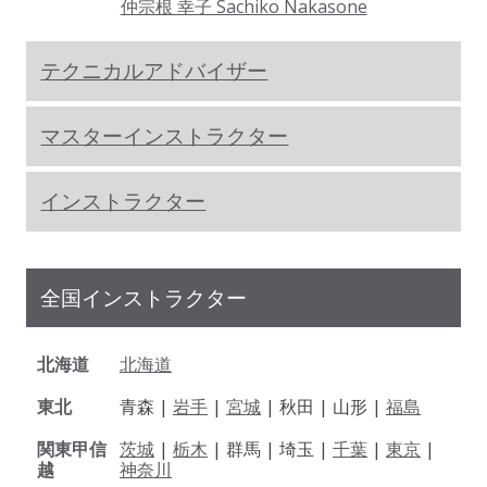
仲宗根 幸子 Sachiko Nakasone
テクニカルアドバイザー
マスターインストラクター
インストラクター
全国インストラクター
北海道
北海道
東北
青森 |
岩手
|
宮城
| 秋田 | 山形 |
福島
関東甲信
茨城
|
栃木
| 群馬 | 埼玉 |
千葉
|
東京
|
越
神奈川