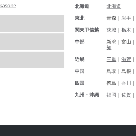
kasone
北海道
北海道
東北
青森 |
岩手
関東甲信越
茨城
|
栃木
|
中部
新潟 |
富山 
知
近畿
三重
|
滋賀
中国
鳥取 |
島根 
四国
徳島 |
香川
九州・沖縄
福岡
|
佐賀