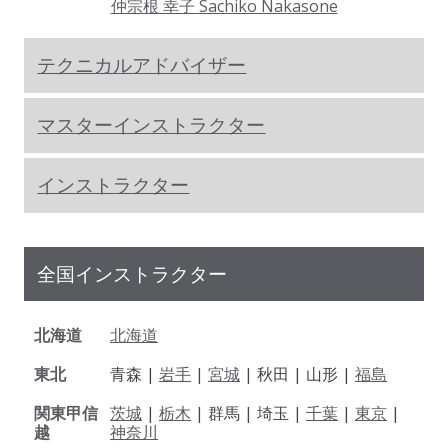
仲宗根 幸子 Sachiko Nakasone
テクニカルアドバイザー
マスターインストラクター
インストラクター
全国インストラクター
北海道
北海道
東北
青森 |
岩手
|
宮城
| 秋田 | 山形 |
福島
関東甲信
茨城
|
栃木
| 群馬 | 埼玉 |
千葉
|
東京
|
越
神奈川