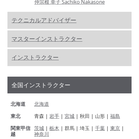
仲宗根 幸子 Sachiko Nakasone
テクニカルアドバイザー
マスターインストラクター
インストラクター
全国インストラクター
北海道
北海道
東北
青森 |
岩手
|
宮城
| 秋田 | 山形 |
福島
関東甲信
茨城
|
栃木
| 群馬 | 埼玉 |
千葉
|
東京
|
越
神奈川