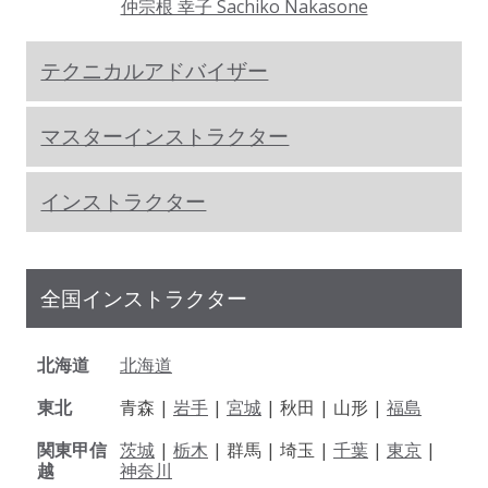
仲宗根 幸子 Sachiko Nakasone
テクニカルアドバイザー
マスターインストラクター
インストラクター
全国インストラクター
北海道
北海道
東北
青森 |
岩手
|
宮城
| 秋田 | 山形 |
福島
関東甲信
茨城
|
栃木
| 群馬 | 埼玉 |
千葉
|
東京
|
越
神奈川