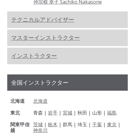
仲宗根 幸子 Sachiko Nakasone
テクニカルアドバイザー
マスターインストラクター
インストラクター
全国インストラクター
北海道
北海道
東北
青森 |
岩手
|
宮城
| 秋田 | 山形 |
福島
関東甲信
茨城
|
栃木
| 群馬 | 埼玉 |
千葉
|
東京
|
越
神奈川