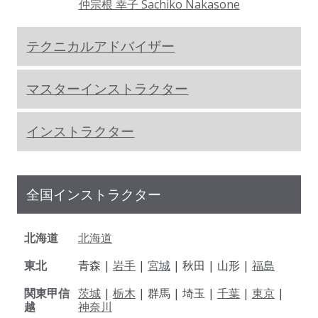
仲宗根 幸子 Sachiko Nakasone
テクニカルアドバイザー
マスターインストラクター
インストラクター
全国インストラクター
北海道
北海道
東北
青森 |
岩手
|
宮城
| 秋田 | 山形 |
福島
関東甲信
茨城
|
栃木
| 群馬 | 埼玉 |
千葉
|
東京
|
越
神奈川