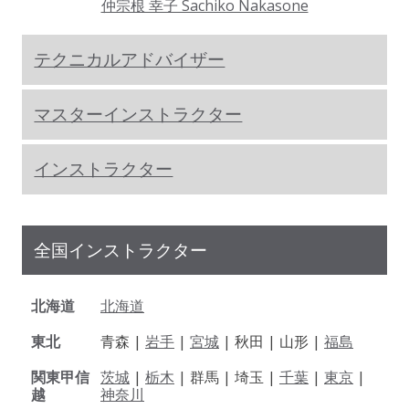
仲宗根 幸子 Sachiko Nakasone
テクニカルアドバイザー
マスターインストラクター
インストラクター
全国インストラクター
北海道
北海道
東北
青森 |
岩手
|
宮城
| 秋田 | 山形 |
福島
関東甲信
茨城
|
栃木
| 群馬 | 埼玉 |
千葉
|
東京
|
越
神奈川