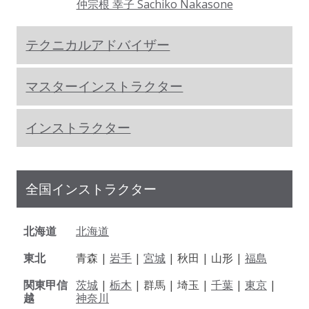
仲宗根 幸子 Sachiko Nakasone
テクニカルアドバイザー
マスターインストラクター
インストラクター
全国インストラクター
北海道
北海道
東北
青森 |
岩手
|
宮城
| 秋田 | 山形 |
福島
関東甲信
茨城
|
栃木
| 群馬 | 埼玉 |
千葉
|
東京
|
越
神奈川