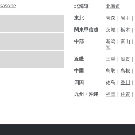
kasone
北海道
北海道
東北
青森 |
岩手
関東甲信越
茨城
|
栃木
|
中部
新潟 |
富山 
知
近畿
三重
|
滋賀
中国
鳥取 |
島根 
四国
徳島 |
香川
九州・沖縄
福岡
|
佐賀