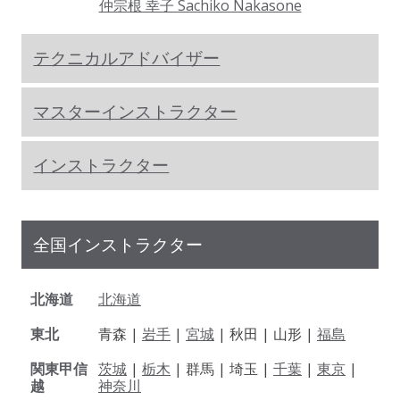
仲宗根 幸子 Sachiko Nakasone
テクニカルアドバイザー
マスターインストラクター
インストラクター
全国インストラクター
北海道
北海道
東北
青森 |
岩手
|
宮城
| 秋田 | 山形 |
福島
関東甲信
茨城
|
栃木
| 群馬 | 埼玉 |
千葉
|
東京
|
越
神奈川