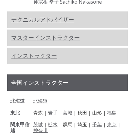
仲宗根 幸子 Sachiko Nakasone
テクニカルアドバイザー
マスターインストラクター
インストラクター
全国インストラクター
北海道
北海道
東北
青森 |
岩手
|
宮城
| 秋田 | 山形 |
福島
関東甲信
茨城
|
栃木
| 群馬 | 埼玉 |
千葉
|
東京
|
越
神奈川