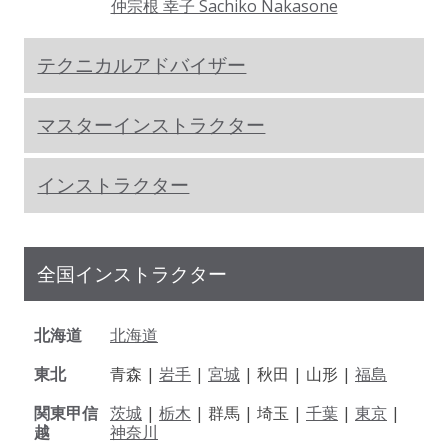
仲宗根 幸子 Sachiko Nakasone
テクニカルアドバイザー
マスターインストラクター
インストラクター
全国インストラクター
北海道
北海道
東北
青森 |
岩手
|
宮城
| 秋田 | 山形 |
福島
関東甲信
茨城
|
栃木
| 群馬 | 埼玉 |
千葉
|
東京
|
越
神奈川