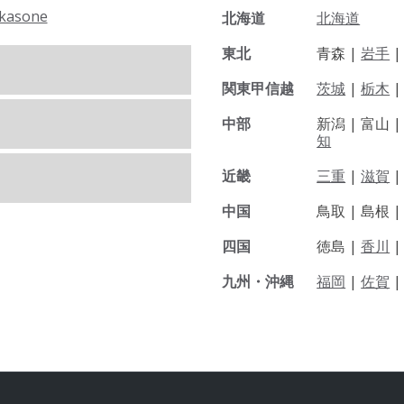
kasone
北海道
北海道
東北
青森 |
岩手
関東甲信越
茨城
|
栃木
|
中部
新潟 |
富山 
知
近畿
三重
|
滋賀
中国
鳥取 |
島根 
四国
徳島 |
香川
九州・沖縄
福岡
|
佐賀